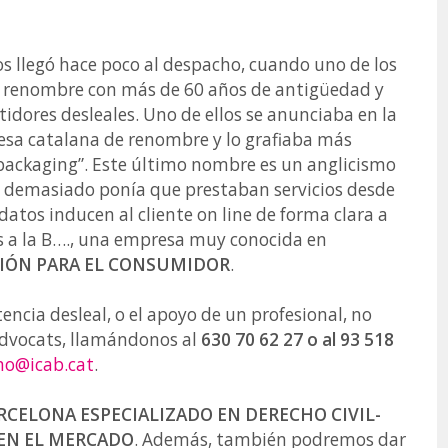
s llegó hace poco al despacho, cuando uno de los
 renombre con más de 60 años de antigüedad y
dores desleales. Uno de ellos se anunciaba en la
sa catalana de renombre y lo grafiaba más
ackaging”. Este último nombre es un anglicismo
e demasiado ponía que prestaban servicios desde
tos inducen al cliente on line de forma clara a
 a la B…., una empresa muy conocida en
IÓN PARA EL CONSUMIDOR
.
ncia desleal, o el apoyo de un profesional, no
Advocats, llamándonos al
630 70 62 27 o al 93 518
no@icab.cat
.
CELONA ESPECIALIZADO EN DERECHO CIVIL-
EN EL MERCADO
. Además, también podremos dar