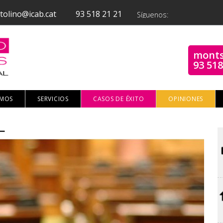
tolino@icab.cat
93 518 21 21
Síguenos:
monts
93 518
OMOS
SERVICIOS
CASOS DE ÉXITO
OPINIONES
L