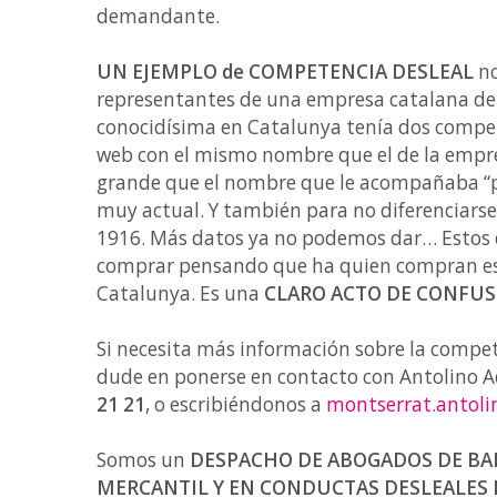
demandante.
UN EJEMPLO de COMPETENCIA DESLEAL
no
representantes de una empresa catalana de
conocidísima en Catalunya tenía dos competi
web con el mismo nombre que el de la empre
grande que el nombre que le acompañaba “p
muy actual. Y también para no diferenciars
1916. Más datos ya no podemos dar… Estos da
comprar pensando que ha quien compran es
Catalunya. Es una
CLARO ACTO DE CONFUS
Si necesita más información sobre la compete
dude en ponerse en contacto con Antolino 
21 21
, o escribiéndonos a
montserrat.antoli
Somos un
DESPACHO DE ABOGADOS DE BAR
MERCANTIL Y EN CONDUCTAS DESLEALES 