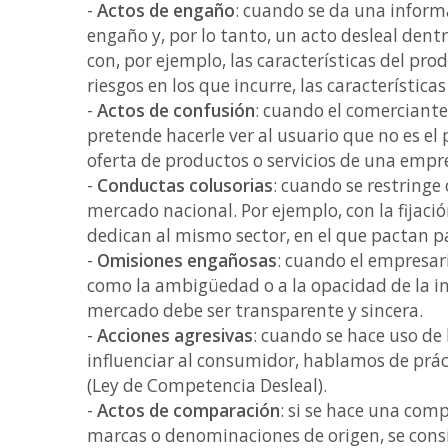
-
Actos de engaño
: cuando se da una informa
engaño y, por lo tanto, un acto desleal den
con, por ejemplo, las características del pro
riesgos en los que incurre, las características
-
Actos de confusión
: cuando el comerciante
pretende hacerle ver al usuario que no es el p
oferta de productos o servicios de una empr
-
Conductas colusorias
: cuando se restringe
mercado nacional. Por ejemplo, con la fijaci
dedican al mismo sector, en el que pactan pa
-
Omisiones engañosas
: cuando el empresar
como la ambigüedad o a la opacidad de la in
mercado debe ser transparente y sincera.
-
Acciones agresivas
: cuando se hace uso de 
influenciar al consumidor, hablamos de prác
(Ley de Competencia Desleal).
-
Actos de comparación
: si se hace una com
marcas o denominaciones de origen, se consi