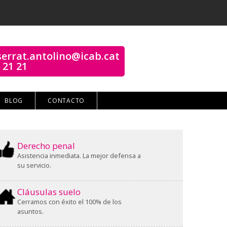
errat.antolino@icab.cat
 21 21
BLOG
CONTACTO
Derecho penal
Asistencia inmediata. La mejor defensa a
su servicio.
Cláusulas suelo
Cerramos con éxito el 100% de los
asuntos.