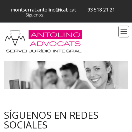
montserrat.antolino@icab.cat
93 518 21 21
Síguenos:
SÍGUENOS EN REDES
SOCIALES