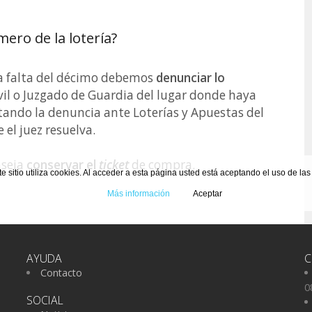
ero de la lotería?
 falta del décimo debemos
denunciar lo
ivil o Juzgado de Guardia del lugar donde haya
ntando la denuncia ante Loterías y Apuestas del
 el juez resuelva.
nseja
conservar el
ticket
de compra.
te sitio utiliza cookies. Al acceder a esta página usted está aceptando el uso de la
Más información
Aceptar
AYUDA
C
Contacto
0
SOCIAL