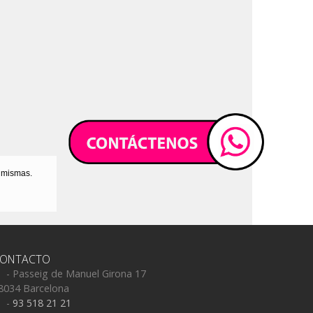
s mismas.
ONTACTO
- Passeig de Manuel Girona 17
8034 Barcelona
-
93 518 21 21