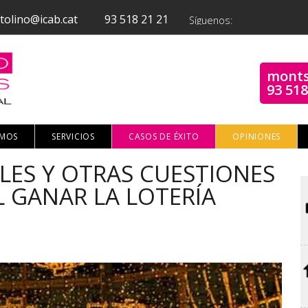
tolino@icab.cat
93 518 21 21
Síguenos:
monts
93 518
OMOS
SERVICIOS
CASOS DE ÉXITO
OPINIONES
LES Y OTRAS CUESTIONES
L GANAR LA LOTERÍA