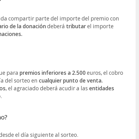
?
ida compartir parte del importe del premio con
ario de la donación
deberá
tributar
el importe
aciones.
ue para
premios inferiores a 2.500
euros, el cobro
ía del sorteo en
cualquier punto de venta.
ros
, el agraciado deberá acudir a las
entidades
.
mo?
 desde el día siguiente al sorteo.