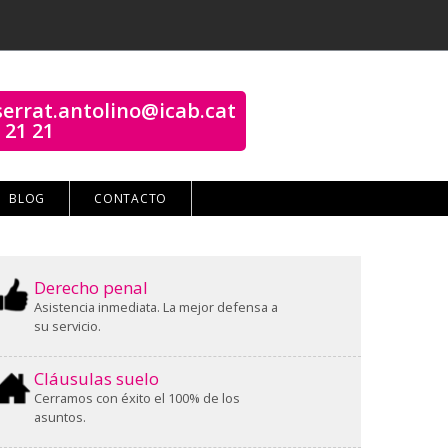
errat.antolino@icab.cat
 21 21
BLOG
CONTACTO
Derecho penal
Asistencia inmediata. La mejor defensa a
su servicio.
Cláusulas suelo
Cerramos con éxito el 100% de los
asuntos.