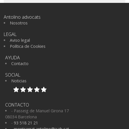
Antolino advocats
Nosotros
LEGAL
Aviso legal
Política de Cookies
AYUDA
Contacto
SOCIAL
Noticias
CONTACTO
- Passeig de Manuel Girona 17
08034 Barcelona
-
93 518 21 21
-
montserrat.antolino@icab.cat