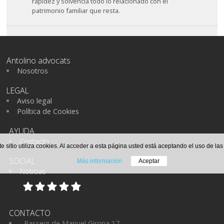
rapidez y solvencia todo lo relacionado con el
patrimonio familiar que resta.
Antolino advocats
Nosotros
LEGAL
Aviso legal
Política de Cookies
AYUDA
Contacto
te sitio utiliza cookies. Al acceder a esta página usted está aceptando el uso de la
SOCIAL
Más información
Aceptar
Noticias
CONTACTO
- Passeig de Manuel Girona 17