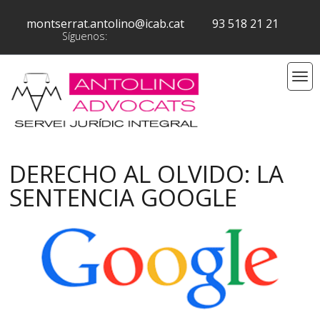
montserrat.antolino@icab.cat
93 518 21 21
Síguenos:
DERECHO AL OLVIDO: LA
SENTENCIA GOOGLE