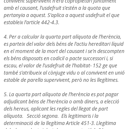
convivent supervivent n’era copropietari juntament
amb el causant, l’usdefruit s’estén a la quota que
pertanyia a aquest. S’aplica a aquest usdefruit el que
estableix l’article 442-4.3.
4. Per a calcular la quarta part alíquota de l’herència,
es parteix del valor dels béns de l’actiu hereditari líquid
en el moment de la mort del causant i se’n descompten
els béns disposats en codicil o pacte successori i, si
escau, el valor de l’usdefruit de l’habitat- 152 ge que
també s’atribueix al cònjuge vidu o al convivent en unió
estable de parella supervivent, però no les llegítimes.
5. La quarta part alíquota de l’herència es pot pagar
adjudicant béns de l’herència o amb diners, a elecció
dels hereus, aplicant les regles del llegat de part
alíquota.
Secció segona. Els legitimaris i la
determinació de la llegítima Article 451-3.
Llegítima