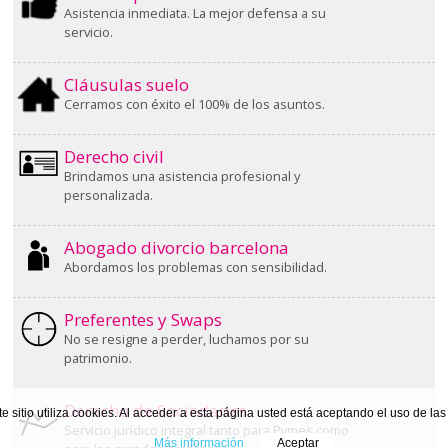
Asistencia inmediata. La mejor defensa a su
servicio.
Cláusulas suelo
Cerramos con éxito el 100% de los asuntos.
Derecho civil
Brindamos una asistencia profesional y
personalizada.
Abogado divorcio barcelona
Abordamos los problemas con sensibilidad.
Preferentes y Swaps
No se resigne a perder, luchamos por su
patrimonio.
Derecho de Sociedades
te sitio utiliza cookies. Al acceder a esta página usted está aceptando el uso de la
Servicio jurídico integral tanto para Pymes como
Más información
Aceptar