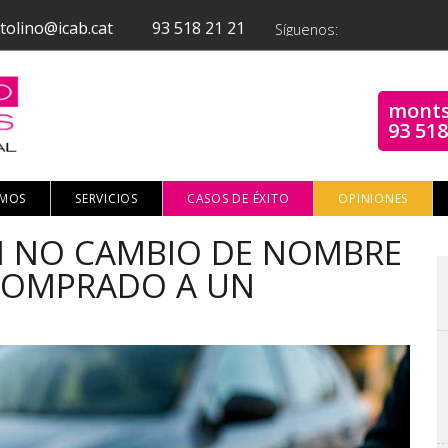
tolino@icab.cat
93 518 21 21
Síguenos:
monts
93 518
OMOS
SERVICIOS
CASOS DE ÉXITO
OPINIONES
SI NO CAMBIO DE NOMBRE
 COMPRADO A UN