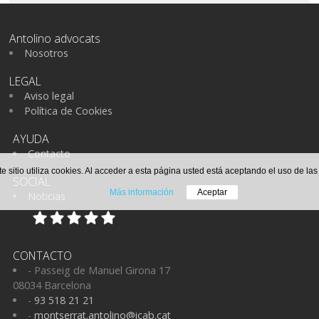
Antolino advocats
Nosotros
LEGAL
Aviso legal
Política de Cookies
AYUDA
Contacto
te sitio utiliza cookies. Al acceder a esta página usted está aceptando el uso de la
SOCIAL
Más información
Aceptar
Noticias
CONTACTO
- Passeig de Manuel Girona 17
08034 Barcelona
-
93 518 21 21
-
montserrat.antolino@icab.cat