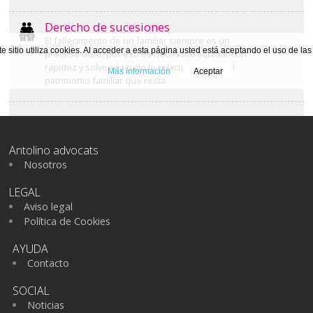
Derecho de sucesiones
El fallecimiento de un familiar siempre es un
te sitio utiliza cookies. Al acceder a esta página usted está aceptando el uso de la
proceso duro, por eso es necesario liquidar con
rapidez y solvencia todo lo relacionado con el
Más información
Aceptar
patrimonio familiar que resta.
Antolino advocats
Nosotros
LEGAL
Aviso legal
Política de Cookies
AYUDA
Contacto
SOCIAL
Noticias