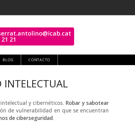
errat.antolino@icab.cat
 21 21
BLOG
CONTACTO
 INTELECTUAL
ntelectual y cibernéticos.
Robar y sabotear
ción de vulnerabilidad en que se encuentran
mos de ciberseguridad
.