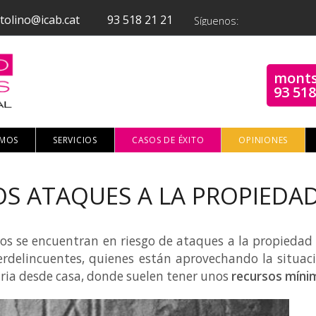
tolino@icab.cat
93 518 21 21
Síguenos:
monts
93 518
OMOS
SERVICIOS
CASOS DE ÉXITO
OPINIONES
S ATAQUES A LA PROPIEDAD
s se encuentran en riesgo de ataques a la propiedad i
iberdelincuentes, quienes están aprovechando la situa
iaria desde casa, donde suelen tener unos
recursos míni