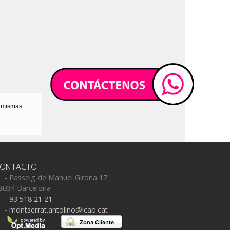
s mismas.
ONTACTO
- Passeig de Manuel Girona 17
8034 Barcelona
-
93 518 21 21
-
montserrat.antolino@icab.cat