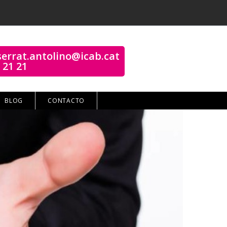
errat.antolino@icab.cat
 21 21
BLOG
CONTACTO