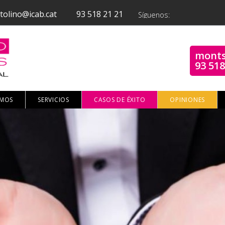
tolino@icab.cat
93 518 21 21
Síguenos:
monts
93 518
OMOS
SERVICIOS
CASOS DE ÉXITO
OPINIONES