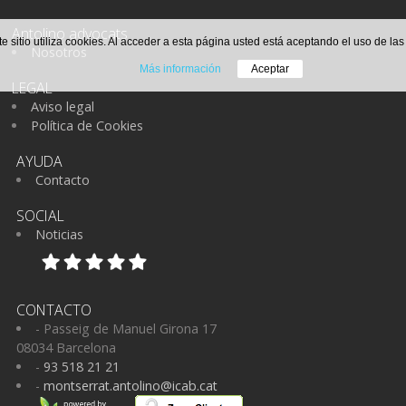
Antolino advocats
te sitio utiliza cookies. Al acceder a esta página usted está aceptando el uso de la
Nosotros
Más información
Aceptar
LEGAL
Aviso legal
Política de Cookies
AYUDA
Contacto
SOCIAL
Noticias
CONTACTO
- Passeig de Manuel Girona 17
08034 Barcelona
-
93 518 21 21
-
montserrat.antolino@icab.cat