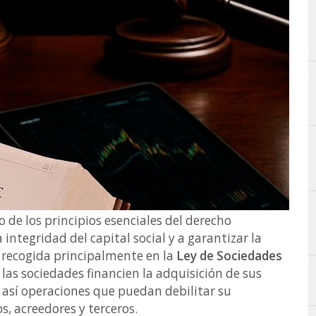
o de los principios esenciales del derecho
 integridad del capital social y a garantizar la
, recogida principalmente en la
Ley de Sociedades
e las sociedades financien la adquisición de sus
 así operaciones que puedan debilitar su
s, acreedores y terceros.