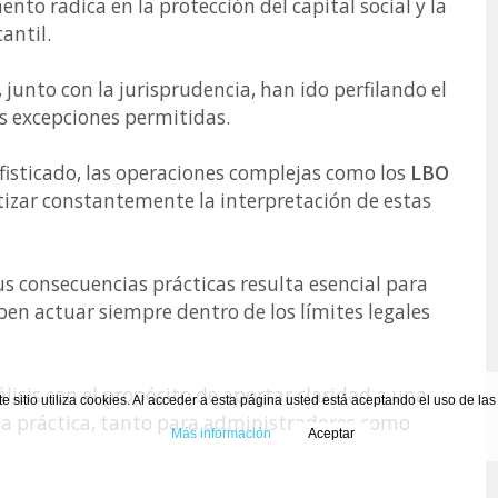
nto radica en la protección del capital social y la
antil.
unto con la jurisprudencia, han ido perfilando el
as excepciones permitidas.
isticado, las operaciones complejas como los
LBO
atizar constantemente la interpretación de estas
us consecuencias prácticas resulta esencial para
ben actuar siempre dentro de los límites legales
lisis con el propósito de aportar claridad a una
te sitio utiliza cookies. Al acceder a esta página usted está aceptando el uso de la
ia práctica, tanto para administradores como
Más información
Aceptar