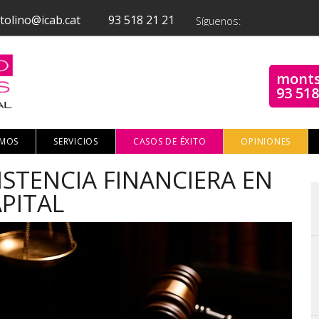
tolino@icab.cat
93 518 21 21
Síguenos:
monts
93 518
OMOS
SERVICIOS
CASOS DE ÉXITO
OPINIONES
ISTENCIA FINANCIERA EN
PITAL