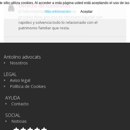
te sitio utiliza cookies. Al acceder a esta página usted está aceptando el uso de la
Derecho de sucesiones
El fallecimiento de un familiar siempre es un
Más información
Aceptar
proceso duro, por eso es necesario liquidar con
rapidez y solvencia todo lo relacionado con el
patrimonio familiar que resta.
Antolino advocats
Nosotros
LEGAL
Aviso legal
Política de Cookies
AYUDA
Contacto
SOCIAL
Noticias