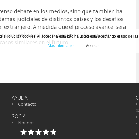
ntenso debate en los medios, sino que también ha
stemas judiciales de distintos países y los desafíos
l extranjero. A medida que el proceso avance, será
ya que podría influir no solo en el destino de
te sitio utiliza cookies. Al acceder a esta página usted está aceptando el uso de la
asos similares en el futuro.
Más información
Aceptar
AYUDA
C
Contacto
0
SOCIAL
Noticias