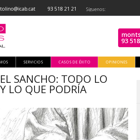
tolino@icab.cat
93 518 21 21
Síguenos:
monts
93 518
OMOS
SERVICIOS
CASOS DE ÉXITO
OPINIONES
IEL SANCHO: TODO LO
 Y LO QUE PODRÍA