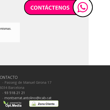
s mismas.
ONTACTO
- Passeig de Manuel Girona 17
8034 Barcelona
-
93 518 21 21
-
montserrat.antolino@icab.cat