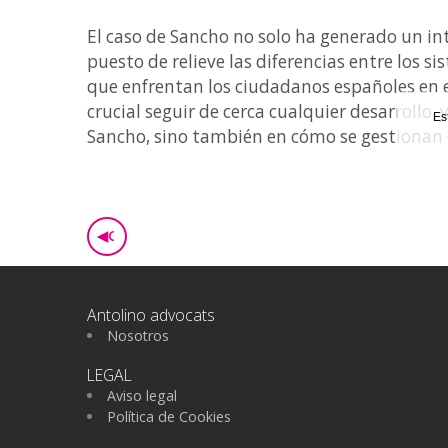
El caso de Sancho no solo ha generado un i
puesto de relieve las diferencias entre los si
que enfrentan los ciudadanos españoles en e
crucial seguir de cerca cualquier desarrollo, 
Es
Sancho, sino también en cómo se gestionan c
◀
GO BACK
Antolino advocats
Nosotros
LEGAL
Aviso legal
Política de Cookies