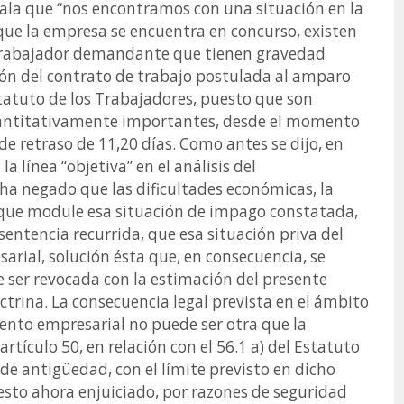
eñala que “nos encontramos con una situación en la
ue la empresa se encuentra en concurso, existen
l trabajador demandante que tienen gravedad
ción del contrato de trabajo postulada al amparo
Estatuto de los Trabajadores, puesto que son
cuantitativamente importantes, desde el momento
e retraso de 11,20 días. Como antes se dijo, en
la línea “objetiva” en el análisis del
a negado que las dificultades económicas, la
r que module esa situación de impago constatada,
entencia recurrida, que esa situación priva del
arial, solución ésta que, en consecuencia, se
 ser revocada con la estimación del presente
ctrina. La consecuencia legal prevista en el ámbito
ento empresarial no puede ser otra que la
rtículo 50, en relación con el 56.1 a) del Estatuto
 de antigüedad, con el límite previsto en dicho
uesto ahora enjuiciado, por razones de seguridad