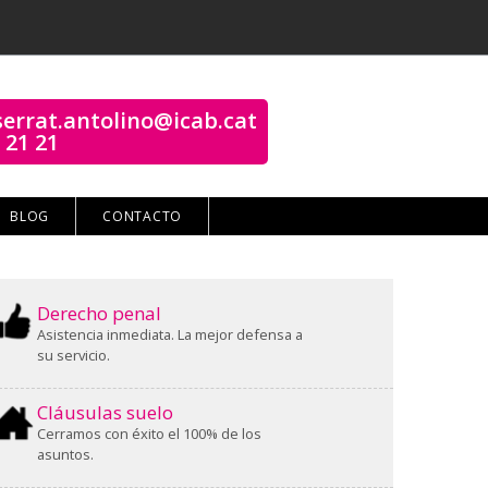
errat.antolino@icab.cat
 21 21
BLOG
CONTACTO
Derecho penal
Asistencia inmediata. La mejor defensa a
su servicio.
Cláusulas suelo
Cerramos con éxito el 100% de los
asuntos.