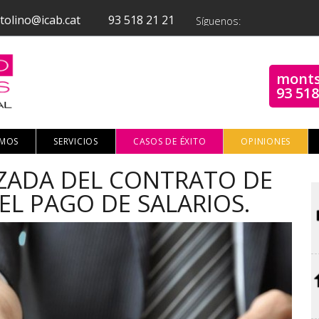
tolino@icab.cat
93 518 21 21
Síguenos:
monts
93 518
OMOS
SERVICIOS
CASOS DE ÉXITO
OPINIONES
ZADA DEL CONTRATO DE
EL PAGO DE SALARIOS.