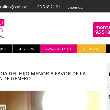
tolino@icab.cat
93 518 21 21
Síguenos:
monts
93 518
OMOS
SERVICIOS
CASOS DE ÉXITO
OPINIONES
A DEL HIJO MENOR A FAVOR DE LA
A DE GÉNERO