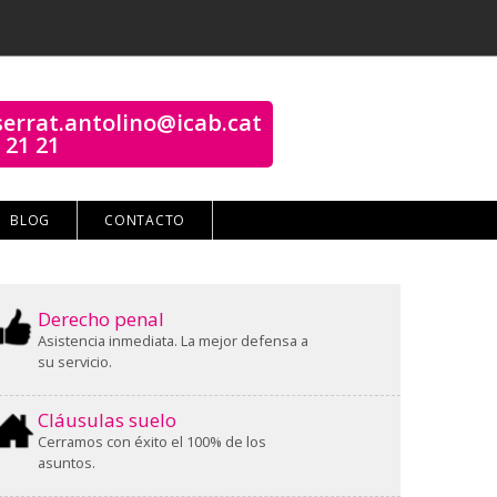
errat.antolino@icab.cat
 21 21
BLOG
CONTACTO
Derecho penal
Asistencia inmediata. La mejor defensa a
su servicio.
Cláusulas suelo
Cerramos con éxito el 100% de los
asuntos.