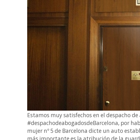
Estamos muy satisfechos en el despacho d
#despachodeabogadosdeBarcelona, por haber
mujer nº 5 de Barcelona dicte un auto establ
más importante es la atribución de la guarda