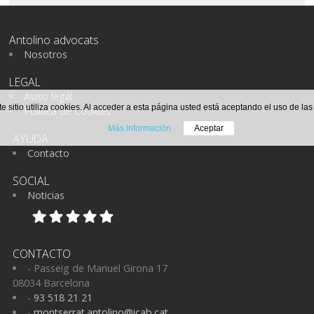
Antolino advocats
Nosotros
LEGAL
Aviso legal
te sitio utiliza cookies. Al acceder a esta página usted está aceptando el uso de la
Política de Cookies
Más información
Aceptar
AYUDA
Contacto
SOCIAL
Noticias
CONTACTO
- Passeig de Manuel Girona 17
08034 Barcelona
-
93 518 21 21
-
montserrat.antolino@icab.cat