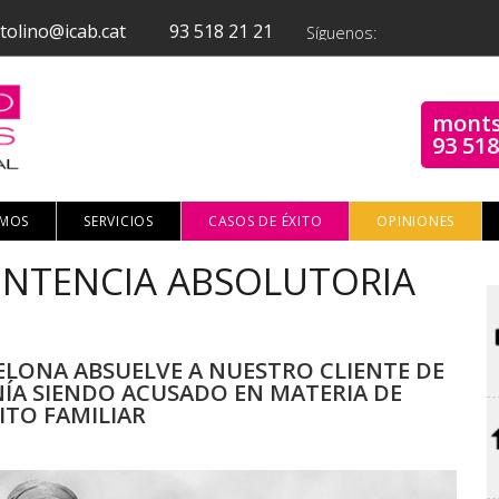
tolino@icab.cat
93 518 21 21
Síguenos:
monts
93 518
OMOS
SERVICIOS
CASOS DE ÉXITO
OPINIONES
NTENCIA ABSOLUTORIA
CELONA ABSUELVE A NUESTRO CLIENTE DE
ÍA SIENDO ACUSADO EN MATERIA DE
ITO FAMILIAR