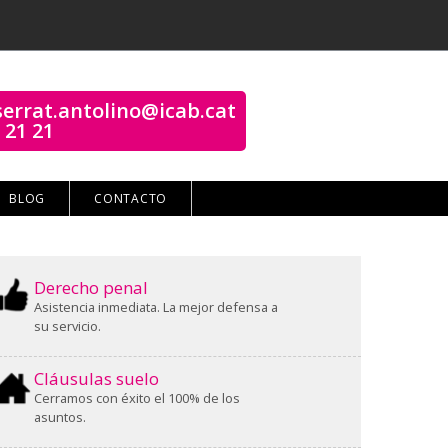
errat.antolino@icab.cat
 21 21
BLOG
CONTACTO
Derecho penal
Asistencia inmediata. La mejor defensa a
su servicio.
Cláusulas suelo
Cerramos con éxito el 100% de los
asuntos.