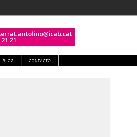
errat.antolino@icab.cat
 21 21
BLOG
CONTACTO