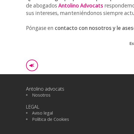
de abogados
Antolino Advocats
respondemos
sus intereses, manteniéndonos siempre actu
Póngase en
contacto con nosotros y le ase
Es
◀
GO BACK
Antolino advocats
Nosotros
LEGAL
Aviso legal
Política de Cookies