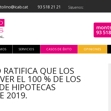
tolino@icab.cat
93 518 21 21
Síguenos:
monts
93 518
OMOS
SERVICIOS
CASOS DE ÉXITO
OPINIONES
 RATIFICA QUE LOS
ER EL 100 % DE LOS
DE HIPOTECAS
E 2019.