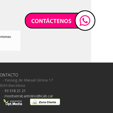
s mismas.
ONTACTO
- Passeig de Manuel Girona 17
8034 Barcelona
-
93 518 21 21
-
montserrat.antolino@icab.cat