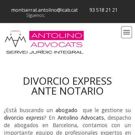
montserrat.antolino@icab.cat
93 518 21 21
Síguenos:
DIVORCIO EXPRESS
ANTE NOTARIO
¿Está buscando un
abogado
que le gestione su
divorcio
express
? En
Antolino Advocats
, despacho
de abogados en Barcelona, contamos con un
importante equipo de profesionales expertos en