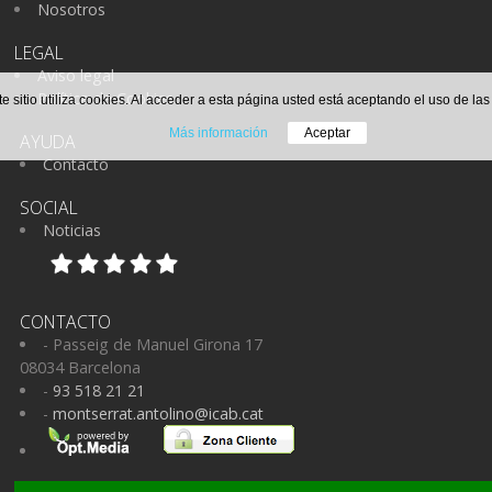
Nosotros
LEGAL
Aviso legal
Política de Cookies
te sitio utiliza cookies. Al acceder a esta página usted está aceptando el uso de la
Más información
Aceptar
AYUDA
Contacto
SOCIAL
Noticias
CONTACTO
- Passeig de Manuel Girona 17
08034 Barcelona
-
93 518 21 21
-
montserrat.antolino@icab.cat