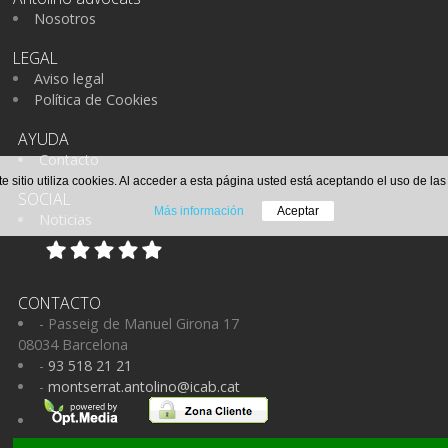
Nosotros
LEGAL
Aviso legal
Política de Cookies
AYUDA
Contacto
te sitio utiliza cookies. Al acceder a esta página usted está aceptando el uso de la
SOCIAL
Más información
Aceptar
Noticias
CONTACTO
- Passeig de Manuel Girona 17
08034 Barcelona
-
93 518 21 21
-
montserrat.antolino@icab.cat