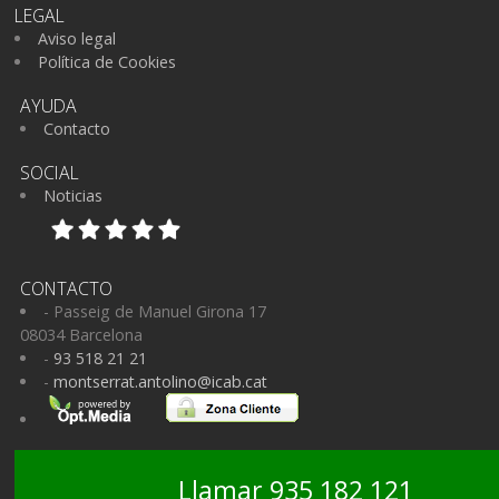
LEGAL
Aviso legal
Política de Cookies
AYUDA
Contacto
SOCIAL
Noticias
CONTACTO
- Passeig de Manuel Girona 17
08034 Barcelona
-
93 518 21 21
-
montserrat.antolino@icab.cat
Llamar 935 182 121