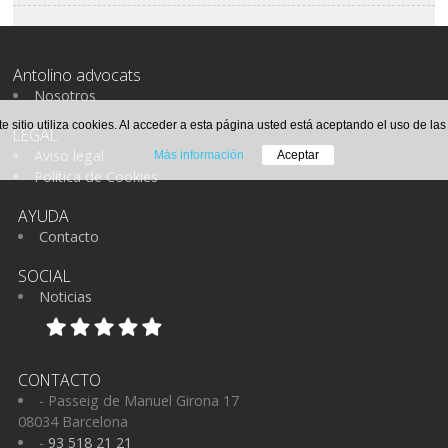
Antolino advocats
Nosotros
te sitio utiliza cookies. Al acceder a esta página usted está aceptando el uso de la
LEGAL
Aviso legal
Más información
Aceptar
Política de Cookies
AYUDA
Contacto
SOCIAL
Noticias
CONTACTO
- Passeig de Manuel Girona 17
08034 Barcelona
-
93 518 21 21