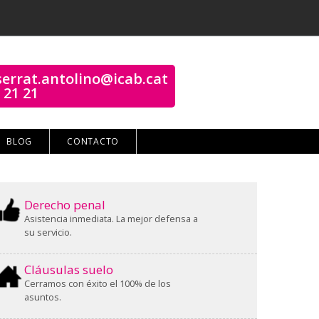
errat.antolino@icab.cat
 21 21
BLOG
CONTACTO
Derecho penal
Asistencia inmediata. La mejor defensa a
su servicio.
Cláusulas suelo
Cerramos con éxito el 100% de los
asuntos.