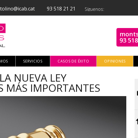
tolino@icab.cat
93 518 21 21
Síguenos:
monts
93 518
OMOS
SERVICIOS
CASOS DE ÉXITO
OPINIONES
LA NUEVA LEY
S MÁS IMPORTANTES