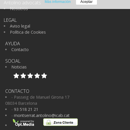
Antolino advocats
Más información
Aceptar
Nosotros
LEGAL
Aviso legal
Política de Cookies
AYUDA
Contacto
SOCIAL
Noticias
CONTACTO
- Passeig de Manuel Girona 17
08034 Barcelona
-
93 518 21 21
-
montserrat.antolino@icab.cat