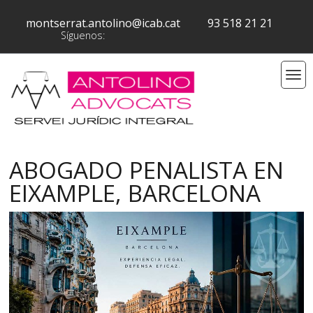
montserrat.antolino@icab.cat
93 518 21 21
Síguenos:
ABOGADO PENALISTA EN
EIXAMPLE, BARCELONA