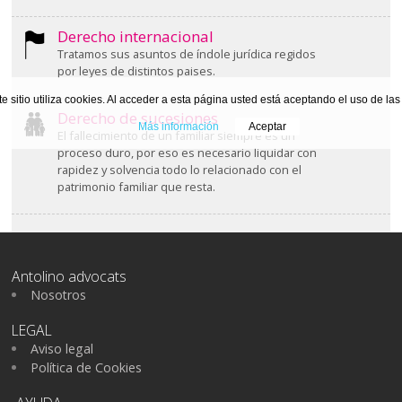
Derecho internacional
Tratamos sus asuntos de índole jurídica regidos
por leyes de distintos paises.
te sitio utiliza cookies. Al acceder a esta página usted está aceptando el uso de la
Derecho de sucesiones
Más información
Aceptar
El fallecimiento de un familiar siempre es un
proceso duro, por eso es necesario liquidar con
rapidez y solvencia todo lo relacionado con el
patrimonio familiar que resta.
Antolino advocats
Nosotros
LEGAL
Aviso legal
Política de Cookies