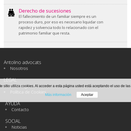
Derecho de sucesiones
El fallecimiento de un familiar siempre es un
proceso duro, por eso es necesario liquidar con
rapidez y solvencia todo lo relacionado con el
patrimonio familiar que resta.
Antolino advocats
Nosotros
LEGAL
Aviso legal
te sitio utiliza cookies. Al acceder a esta página usted está aceptando el uso de la
Política de Cookies
Más información
Aceptar
AYUDA
Contacto
SOCIAL
Noticias