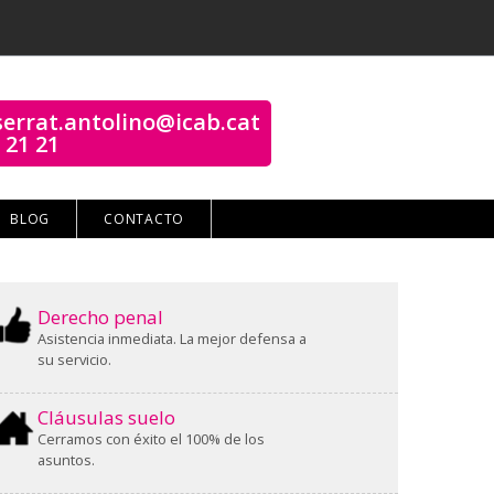
errat.antolino@icab.cat
 21 21
BLOG
CONTACTO
Derecho penal
Asistencia inmediata. La mejor defensa a
su servicio.
Cláusulas suelo
Cerramos con éxito el 100% de los
asuntos.