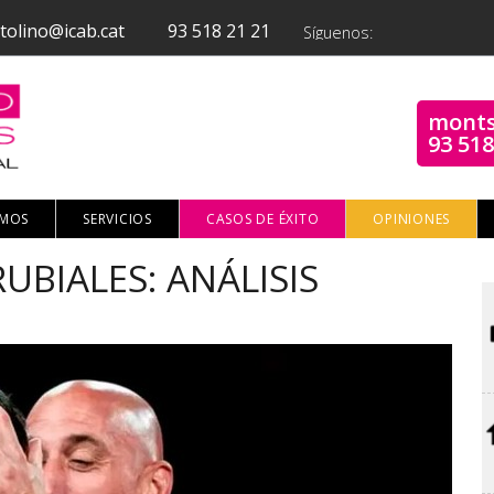
tolino@icab.cat
93 518 21 21
Síguenos:
monts
93 518
OMOS
SERVICIOS
CASOS DE ÉXITO
OPINIONES
UBIALES: ANÁLISIS