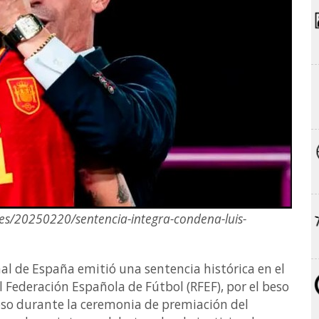
es/20250220/sentencia-integra-condena-luis-
nal de España emitió una sentencia histórica en el
l Federación Española de Fútbol (RFEF), por el beso
oso durante la ceremonia de premiación del