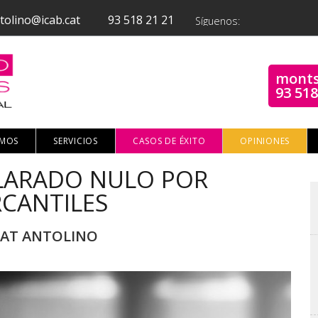
tolino@icab.cat
93 518 21 21
Síguenos:
monts
93 518
OMOS
SERVICIOS
CASOS DE ÉXITO
OPINIONES
ECLARADO NULO POR
CANTILES
RRAT ANTOLINO