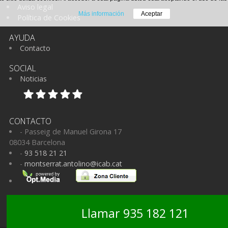
Aviso legal
Más información
Aceptar
Política de Cookies
AYUDA
Contacto
SOCIAL
Noticias
CONTACTO
- Passeig de Manuel Girona 17
08034 Barcelona
-
93 518 21 21
-
montserrat.antolino@icab.cat
Llamar 935 182 121