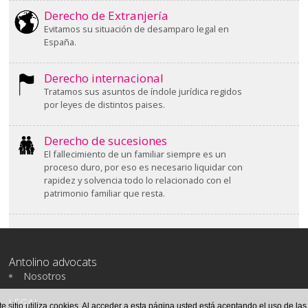
Derecho de Extranjería
Evitamos su situación de desamparo legal en
España.
Derecho internacional
Tratamos sus asuntos de índole jurídica regidos
por leyes de distintos paises.
Derecho de sucesiones
El fallecimiento de un familiar siempre es un
proceso duro, por eso es necesario liquidar con
rapidez y solvencia todo lo relacionado con el
patrimonio familiar que resta.
Antolino advocats
Nosotros
LEGAL
te sitio utiliza cookies. Al acceder a esta página usted está aceptando el uso de la